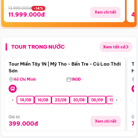
13.999.000đ
-14%
Xem chi tiết
11.999.000đ
4
TOUR TRONG NƯỚC
Xem tất cả
Điểm nổi bật
Tour Miền Tây 1N | Mỹ Tho - Bến Tre - Cù Lao Thới
To
Sơn
Hu
Hồ Chí Minh
1N0Đ
14/08
16/08
23/08
30/08
06/09
13/09
20/0
Giá từ:
Giá
Xem chi tiết
399.000đ
7