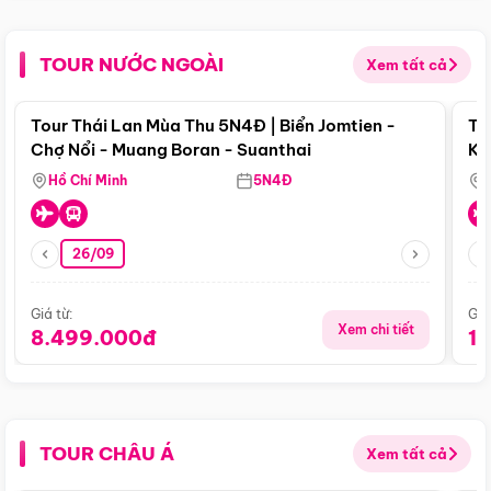
TOUR NƯỚC NGOÀI
Xem tất cả
Điểm nổi bật
Tour Thái Lan Mùa Thu 5N4Đ | Biển Jomtien -
To
Chợ Nổi - Muang Boran - Suanthai
Ku
Si
Hồ Chí Minh
5N4Đ
26/09
Giá từ:
Giá
Xem chi tiết
8.499.000đ
1
TOUR CHÂU Á
Xem tất cả
Điểm nổi bật