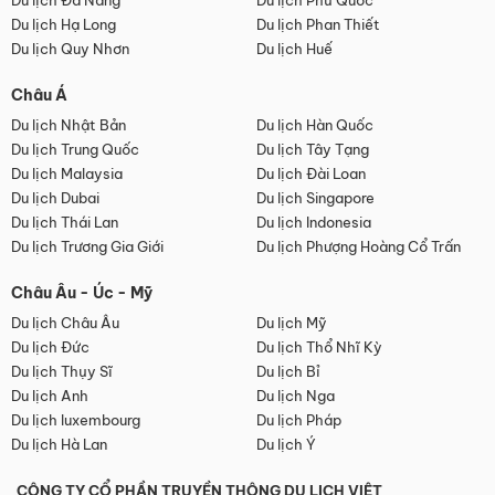
Du lịch Đà Nẵng
Du lịch Phú Quốc
Du lịch Hạ Long
Du lịch Phan Thiết
Du lịch Quy Nhơn
Du lịch Huế
Châu Á
Du lịch Nhật Bản
Du lịch Hàn Quốc
Du lịch Trung Quốc
Du lịch Tây Tạng
Du lịch Malaysia
Du lịch Đài Loan
Du lịch Dubai
Du lịch Singapore
Du lịch Thái Lan
Du lịch Indonesia
Du lịch Trương Gia Giới
Du lịch Phượng Hoàng Cổ Trấn
Châu Âu - Úc - Mỹ
Du lịch Châu Âu
Du lịch Mỹ
Du lịch Đức
Du lịch Thổ Nhĩ Kỳ
Du lịch Thụy Sĩ
Du lịch Bỉ
Du lịch Anh
Du lịch Nga
Du lịch luxembourg
Du lịch Pháp
Du lịch Hà Lan
Du lịch Ý
CÔNG TY CỔ PHẦN TRUYỀN THÔNG DU LỊCH VIỆT