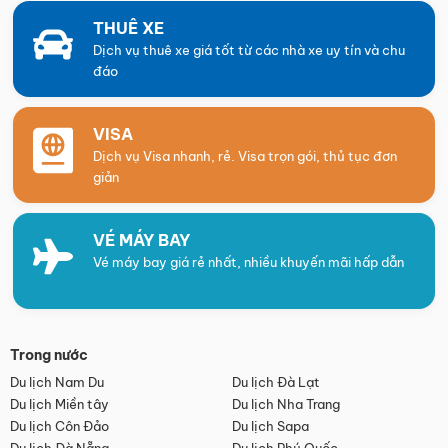
THUÊ XE
Dịch vụ thuê xe giá tốt từ các nhà xe uy tín và chu
đáo
VISA
Dịch vụ Visa nhanh, rẻ. Visa trọn gói, thủ tục đơn
giản
VÉ MÁY BAY
Vé máy bay giá rẻ nhất, nhiều khuyến mãi hấp dẫn
Trong nước
Du lịch Nam Du
Du lịch Đà Lạt
Du lịch Miền tây
Du lịch Nha Trang
Du lịch Côn Đảo
Du lịch Sapa