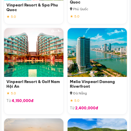
Quoc
Vinpearl Resort & Spa Phu
Phú Quốc
Quoc
★ 5.0
★ 5.0
Vinpearl Resort & Golf Nam
Melia Vinpearl Danang
Hội An
Riverfront
★ 5.0
Đà Nẵng
Từ
4,150,000đ
★ 5.0
Từ
2,400,000đ