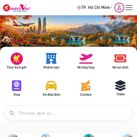
TP. Hồ Chí Minh
Tour trọn gói
Khách sạn
Vé máy bay
Vé vui chơi
Thêm
Visa
Xe đưa đón
Combo