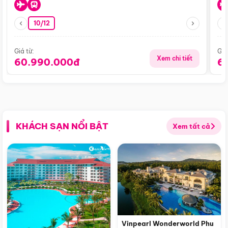
10/12
Giá từ:
Giá
Xem chi tiết
60.990.000đ
6
KHÁCH SẠN NỔI BẬT
Xem tất cả
Vinpearl Wonderworld Phu