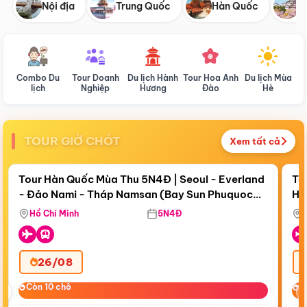
Nội địa
Trung Quốc
Hàn Quốc
N
Combo Du
Tour Doanh
Du lịch Hành
Tour Hoa Anh
Du lịch Mùa
D
lịch
Nghiệp
Hương
Đào
Hè
TOUR GIỜ CHÓT
Xem tất cả
Điểm nổi bật
Còn
19 ngày 04:30:47
Cò
Tour Hàn Quốc Mùa Thu 5N4Đ | Seoul - Everland
To
- Đảo Nami - Tháp Namsan (Bay Sun Phuquoc
Hò
Tặ
Airways)
Aq
Hồ Chí Minh
5N4Đ
26/08
‹
Còn 10 chỗ
Còn 10 chỗ
C
C