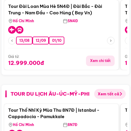
Tour Đài Loan Mùa Hè 5N4Đ | Đài Bắc - Đài
To
Trung - Nam Đầu - Cao Hùng ( Bay Vn)
Tr
Hồ Chí Minh
5N4Đ
13/08
12/09
01/10
Giá từ:
Giá
Xem chi tiết
12.999.000đ
1
TOUR DU LỊCH ÂU-ÚC-MỸ-PHI
Xem tất cả
Điểm nổi bật
Tour Thổ Nhĩ Kỳ Mùa Thu 8N7Đ | Istanbul -
To
Cappadocia - Pamukkale
Hồ Chí Minh
8N7Đ