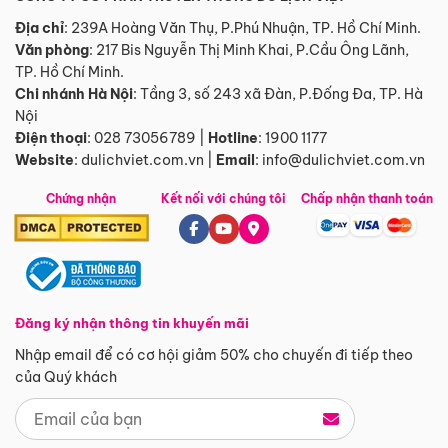
Địa chỉ
: 239A Hoàng Văn Thụ, P.Phú Nhuận, TP. Hồ Chí Minh.
Văn phòng
:
217 Bis Nguyễn Thị Minh Khai, P.Cầu Ông Lãnh,
TP. Hồ Chí Minh.
Chi nhánh Hà Nội
:
Tầng 3, số 243 xã Đàn, P.Đống Đa, TP. Hà
Nội
Điện thoại
:
028 73056789
|
Hotline
:
1900 1177
Website
:
dulichviet.com.vn
|
Email
:
info@dulichviet.com.vn
Chứng nhận
Kết nối với chúng tôi
Chấp nhận thanh toán
Đăng ký nhận thông tin khuyến mãi
Nhập email để có cơ hội giảm 50% cho chuyến đi tiếp theo
của Quý khách